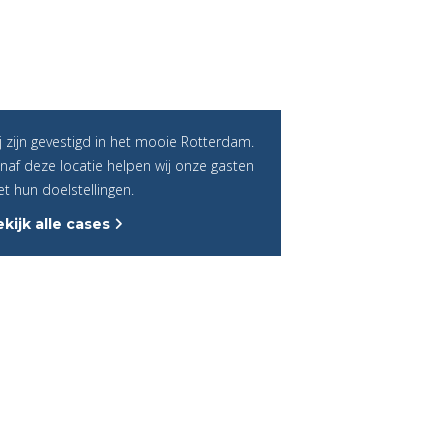
j zijn gevestigd in het mooie Rotterdam.
naf deze locatie helpen wij onze gasten
t hun doelstellingen.
kijk alle cases