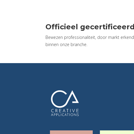
Officieel gecertificeer
Bewezen professionaliteit, door markt erkende
binnen onze branche.