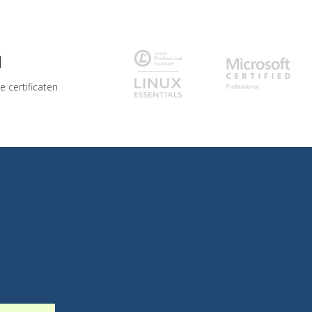
d
 certificaten